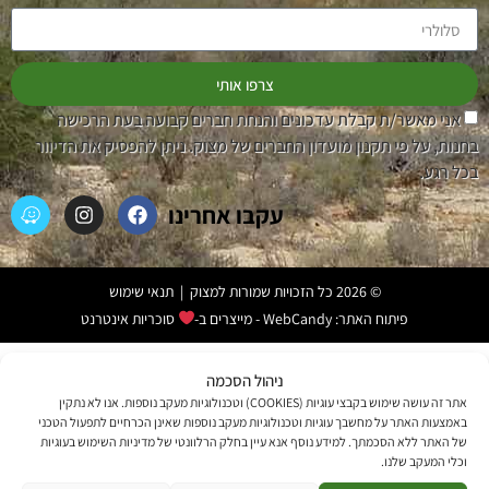
צרפו אותי
אני מאשר/ת קבלת עדכונים והנחת חברים קבועה בעת הרכישה
בחנות, על פי תקנון מועדון החברים של מצוק. ניתן להפסיק את הדיוור
בכל רגע.
עקבו אחרינו
© 2026 כל הזכויות שמורות למצוק |
תנאי שימוש
פיתוח האתר:
WebCandy - מייצרים ב-
סוכריות אינטרנט
ניהול הסכמה
אתר זה עושה שימוש בקבצי עוגיות (COOKIES) וטכנולוגיות מעקב נוספות. אנו לא נתקין
באמצעות האתר על מחשבך עוגיות וטכנולוגיות מעקב נוספות שאינן הכרחיים לתפעול הטכני
של האתר ללא הסכמתך. למידע נוסף אנא עיין בחלק הרלוונטי של מדיניות השימוש בעוגיות
וכלי המעקב שלנו.