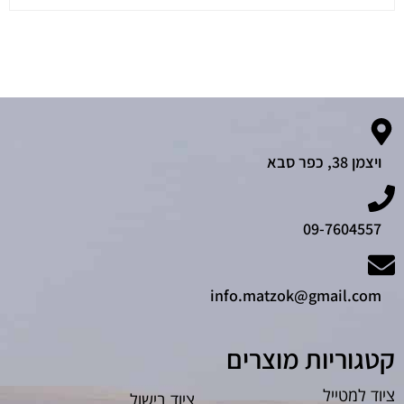
ויצמן 38, כפר סבא
09-7604557
info.matzok@gmail.com
קטגוריות מוצרים
ציוד למטייל
ציוד בישול