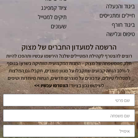
ביגוד והנעלה
ציוד קמפינג
חיילים ומתגייסים
תיקים למטייל
ביגוד חורף
שעונים
טיפוס וגלישה
הרשמה למועדון החברים של מצוק
רוצים להצטרף לקהילת המטיילים שלנו? הירשמו עכשיו ותהפכו להיות
חלק מהמשפחה של מצוק – החנות המקצועית הוותיקה בשרון! בנוסף
ל-10% הנחה קבועים שתקבלו על מגוון מוצרים, תקבלו גם המלצות
למסלולי טיולים, עדכונים על מוצרים חדשים, הנחות מיוחדות וטיפים
לשימוש נכון בציוד!
הצטרפו עכשיו >>