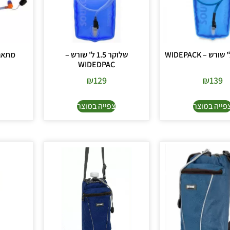
שלוקר 1.5 ל' שורש –
מתאם 
WIDEDPAC
₪
129
₪
139
פייה במוצר
צפייה במוצר