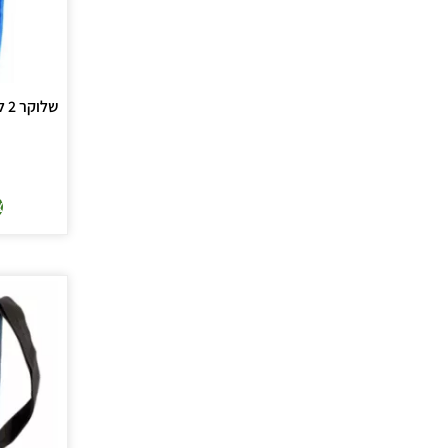
שלוקר 2 ל' שורש – WIDEPACK
צ