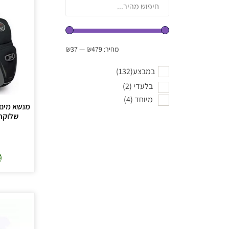
מחיר:
₪479
—
₪37
במבצע
(132)
בלעדי
(2)
מיוחד
(4)
מנשא מים 
שלוקר rey Viper 9
צ