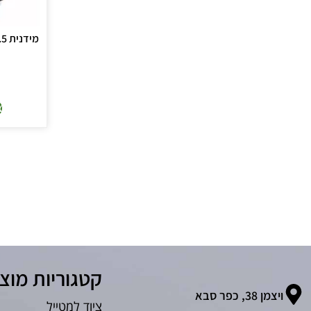
צ
קטגוריות מוצ
ויצמן 38, כפר סבא
ציוד למטייל