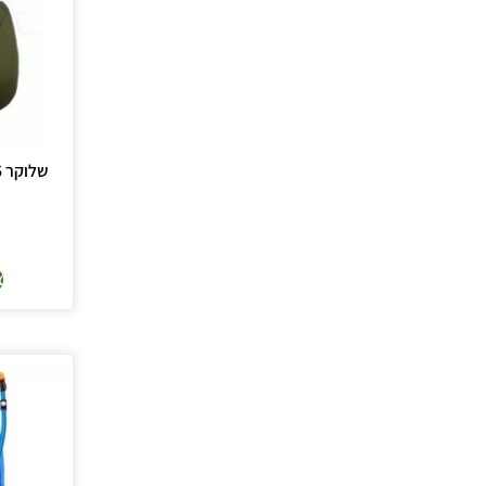
שלוקר 2.5 ל' צבאי – שורש
צ