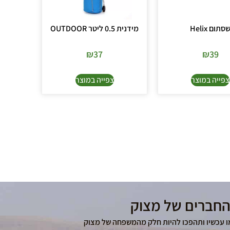
סתום Helix
מידנית 0.5 ליטר OUTDOOR
₪
37
₪
39
צפייה במוצר
צפייה במוצר
החברים של מצוק
ו עכשיו ותהפכו להיות חלק מהמשפחה של מצוק