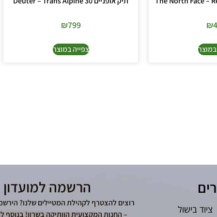
תיק אופניים Deuter – Trans Alpine 30
₪
799
₪
במוצר
צפייה במוצר
הרשמה למועדון 
רים
רוצים להצטרף לקהילת המטיילים שלנו? הירשמ
ציוד בישול