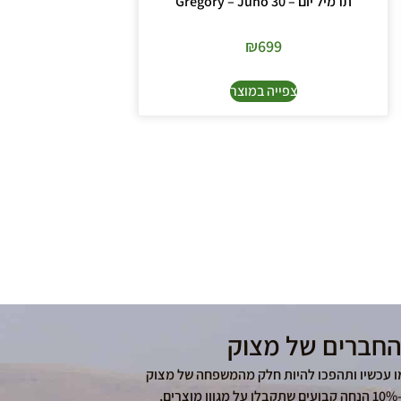
תרמיל יום – Gregory – Juno 30
₪
699
צפייה במוצר
החברים של מצוק
ו עכשיו ותהפכו להיות חלק מהמשפחה של מצוק
– החנות המקצועית הוותיקה בשרון! בנוסף ל-10% הנחה קבועים שתקבלו על מגוון מוצרים,