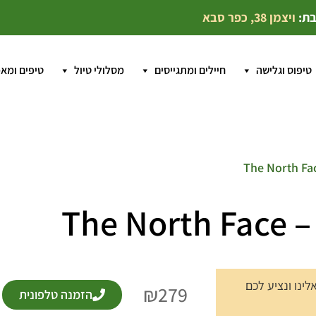
בת:
ויצמן 38, כפר סבא
טיפוס וגלישה
חיילים ומתגייסים
מסלולי טיול
טיפים ומא
נו ונציע לכם
₪
279
הזמנה טלפונית