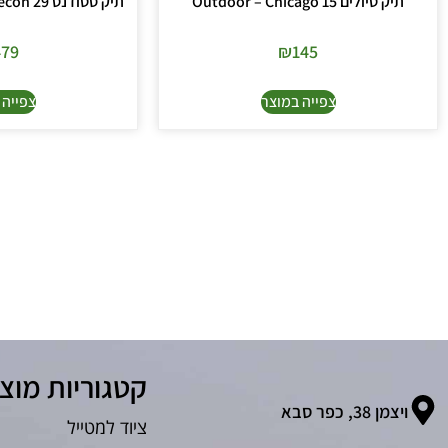
תיק טיולים Outdoor – Chicago 15
תיק סטודנט The North Face – Recon 29
479
₪
145
צפייה במוצר
צפייה 
קטגוריות מוצ
ויצמן 38, כפר סבא
ציוד למטייל