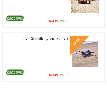
צפייה במוצר
₪
435
₪
469
ציליית אותנטיק – Otentik זולה
צפייה במוצר
₪
749
₪
795