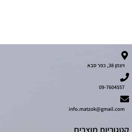
ויצמן 38, כפר סבא
09-7604557
info.matzok@gmail.com
קטגוריות מוצרים