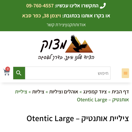
התקשרו אלינו עכשיו:
09-760-4557
או בקרו אותנו בכתובת:
ויצמן 38, כפר סבא
אודות
תקנון
יצירת קשר
0
דף הבית
»
ציוד קמפינג
»
אוהלים וציליות
»
ציליות
» ציליית
אותנטיק – Otentic Large
ציליית אותנטיק – Otentic Large