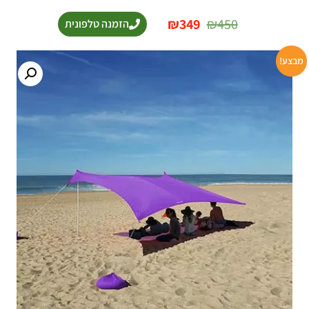
₪
349
₪
450
הזמנה טלפונית
מבצע!