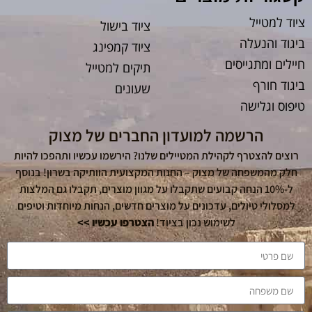
ציוד למטייל
ציוד בישול
ביגוד והנעלה
ציוד קמפינג
חיילים ומתגייסים
תיקים למטייל
ביגוד חורף
שעונים
טיפוס וגלישה
הרשמה למועדון החברים של מצוק
רוצים להצטרף לקהילת המטיילים שלנו? הירשמו עכשיו ותהפכו להיות
חלק מהמשפחה של מצוק – החנות המקצועית הוותיקה בשרון! בנוסף
ל-10% הנחה קבועים שתקבלו על מגוון מוצרים, תקבלו גם המלצות
למסלולי טיולים, עדכונים על מוצרים חדשים, הנחות מיוחדות וטיפים
לשימוש נכון בציוד!
הצטרפו עכשיו >>