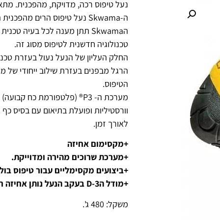
נעל טיפוס רכה, מדויקת, מהפכנית. מתא
ה-Skwama נעל טיפוס הרים מהפכ
הSkwama תתן מענה לכל בעיה ט
טכנולוגיה חדשנית לטיפוס מסוג זה.
הרגל מבפנים בעזרת שילוב ייחודי של 
הטיפוס.
מערכת ה- P3® (פלטפורמת כח ק
וורסטיליות ופועלת בתיאום עם בסיס כף 
לאורך זמן.
+מקסימום אחיזה
+מערכת שרוכים מהירה ומדוייקת.
+ביצועים מקסימליים עבור טיפוס בולד
+מודל ה3-D בעקב הנעל נותן אחיזה חזקה ביותר ועושה את הטיפוס לבטוח יותר.
משקל: 480 ג'.