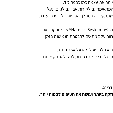
ימה את עצמה כמו כפפה ליד.
נית המתאימה גם לקירות אבן וגם לג’ים. נעל
כנית שתתקל בה במהלך הטיפוס בולדרינג בעזרת
החלק העליון של הנעל נעול בעזרת טכנולוגיית Harness System® ש’’מחבקת’’ את
מרווח עקב מתאים להבטחת הגמישות בזמן
בועה) היא חלק פעיל מהנעל אשר נותנת
הרגל כדי לפזר נקודות לחץ ולהחזיק אותם
רינג.