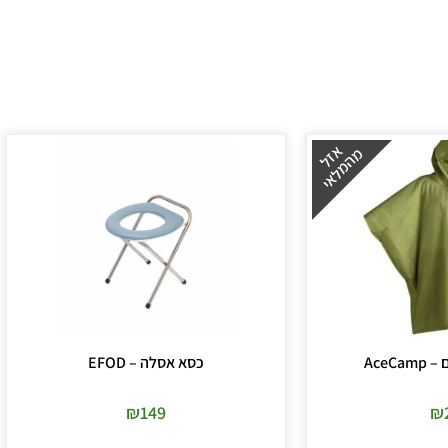
AceCa
כסא אסלה – EFOD
₪
149
₪