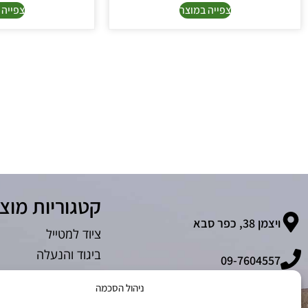
צפייה במוצר
צפייה 
קטגוריות מוצ
ויצמן 38, כפר סבא
ציוד למטייל
ביגוד והנעלה
09-7604557
חיילים ומתגייסים
ניהול הסכמה
ביגוד חורף
info.matzok@gmail.com