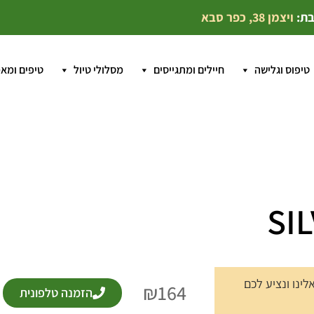
בת:
ויצמן 38, כפר סבא
טיפוס וגלישה
חיילים ומתגייסים
מסלולי טיול
טיפים ומא
נו ונציע לכם
₪
164
הזמנה טלפונית