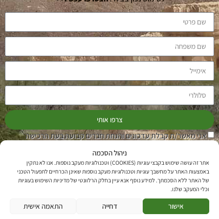
צרפו אותי
אני מאשר/ת קבלת עדכונים והנחת חברים קבועה בעת הרכישה
בחנות, על פי תקנון מועדון החברים של מצוק. ניתן להפסיק את הדיוור
ניהול הסכמה
בכל רגע.
אתר זה עושה שימוש בקבצי עוגיות (COOKIES) וטכנולוגיות מעקב נוספות. אנו לא נתקין
באמצעות האתר על מחשבך עוגיות וטכנולוגיות מעקב נוספות שאינן הכרחיים לתפעול הטכני
עקבו אחרינו
של האתר ללא הסכמתך. למידע נוסף אנא עיין בחלק הרלוונטי של מדיניות השימוש בעוגיות
וכלי המעקב שלנו.
אישור
דחייה
התאמה אישית
© 2026 כל הזכויות שמורות למצוק |
תנאי שימוש