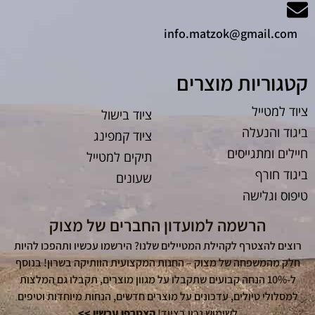
info.matzok@gmail.com
קטגוריות מוצרים
ציוד למטייל
ציוד בישול
ביגוד והנעלה
ציוד קמפינג
חיילים ומתגייסים
תיקים למטייל
ביגוד חורף
שעונים
טיפוס וגלישה
הרשמה למועדון החברים של מצוק
רוצים להצטרף לקהילת המטיילים שלנו? הירשמו עכשיו ותהפכו להיות
חלק מהמשפחה של מצוק – החנות המקצועית הוותיקה בשרון! בנוסף
ל-10% הנחה קבועים שתקבלו על מגוון מוצרים, תקבלו גם המלצות
למסלולי טיולים, עדכונים על מוצרים חדשים, הנחות מיוחדות וטיפים
לשימוש נכון בציוד!
הצטרפו עכשיו >>