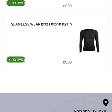
צפייה במוצר
₪
139
חולצה תרמית גברים SEAMLESS WEAR
צפייה במוצר
₪
139
ויצמן 38, כפר סבא