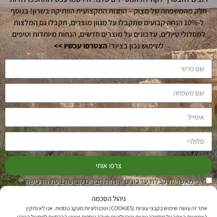
חלק מהמשפחה של מצוק – החנות המקצועית הוותיקה בשרון! בנוסף
ל-10% הנחה קבועים שתקבלו על מגוון מוצרים, תקבלו גם המלצות
למסלולי טיולים, עדכונים על מוצרים חדשים, הנחות מיוחדות וטיפים
לשימוש נכון בציוד!
הצטרפו עכשיו >>
צרפו אותי
אני מאשר/ת קבלת עדכונים והנחת חברים קבועה בעת הרכישה
בחנות, על פי תקנון מועדון החברים של מצוק. ניתן להפסיק את הדיוור
ניהול הסכמה
בכל רגע.
אתר זה עושה שימוש בקבצי עוגיות (COOKIES) וטכנולוגיות מעקב נוספות. אנו לא נתקין
באמצעות האתר על מחשבך עוגיות וטכנולוגיות מעקב נוספות שאינן הכרחיים לתפעול הטכני